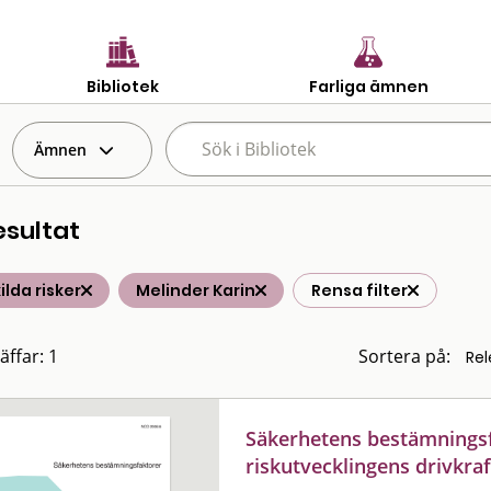
Bibliotek
Farliga ämnen
Ämnen
esultat
ilda risker
Melinder Karin
Rensa filter
äffar: 1
Sortera på:
Säkerhetens bestämningsfa
riskutvecklingens drivkra