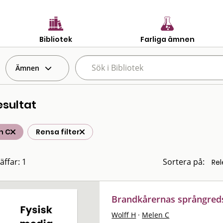
Bibliotek
Farliga ämnen
Ämnen
esultat
n C
Rensa filter
äffar: 1
Sortera på:
Brandkårernas språngred
Wolff H
·
Melen C