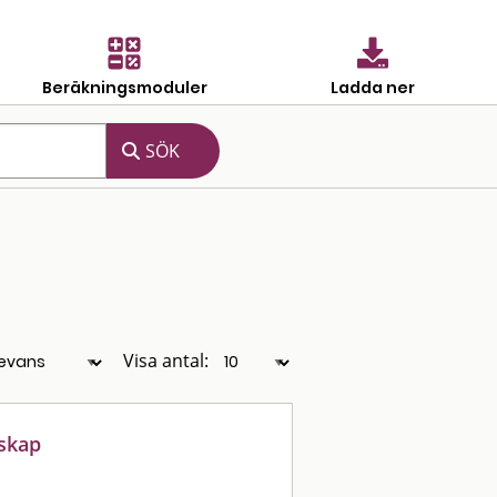
Beräkningsmoduler
Ladda ner
Visa antal:
skap