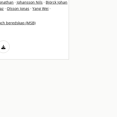
Jonathan
·
Johansson Nils
·
Björck Johan
az
·
Olsson Jonas
·
Yang Wei
·
och beredskap (MSB)