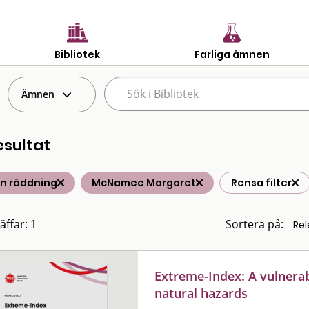
Bibliotek
Farliga ämnen
Ämnen
esultat
n räddning
McNamee Margaret
Rensa filter
äffar: 1
Sortera på:
Extreme-Index: A vulnerabi
natural hazards