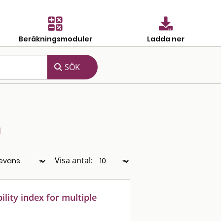
Beräkningsmoduler
Ladda ner
Visa antal:
lity index for multiple