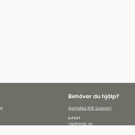
Behöver du hjälp?
öd
Kontakta RIB Support
E-POST
rib@msb.se