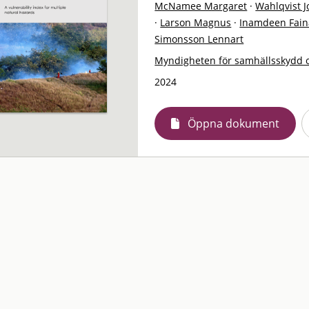
McNamee Margaret
·
Wahlqvist 
·
Larson Magnus
·
Inamdeen Fain
Simonsson Lennart
Myndigheten för samhällsskydd 
2024
Öppna dokument