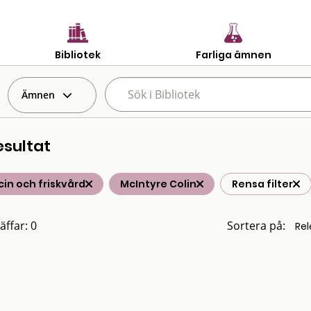
Bibliotek
Farliga ämnen
Ämnen
esultat
in och friskvård
McIntyre Colin
Rensa filter
äffar: 0
Sortera på: