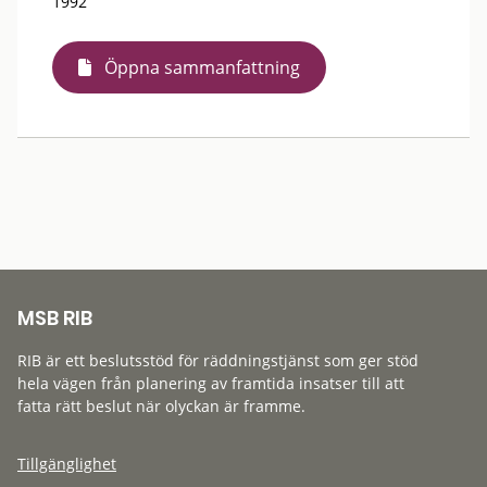
1992
Öppna sammanfattning
MSB RIB
RIB är ett beslutsstöd för räddningstjänst som ger stöd
hela vägen från planering av framtida insatser till att
fatta rätt beslut när olyckan är framme.
Tillgänglighet