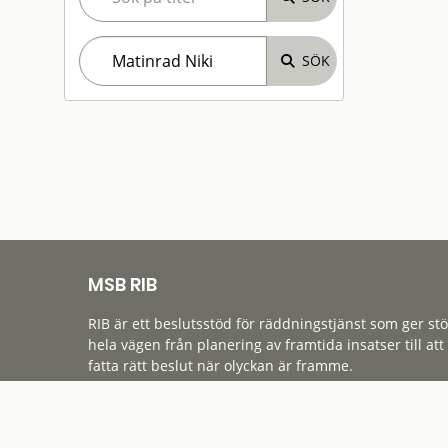
MSB RIB
RIB är ett beslutsstöd för räddningstjänst som ger st
hela vägen från planering av framtida insatser till att
fatta rätt beslut när olyckan är framme.
Tillgänglighet
Cookies