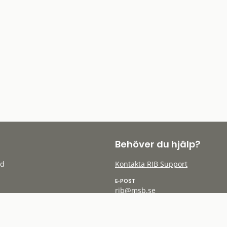
Behöver du hjälp?
öd
Kontakta RIB Support
E-POST
rib@msb.se