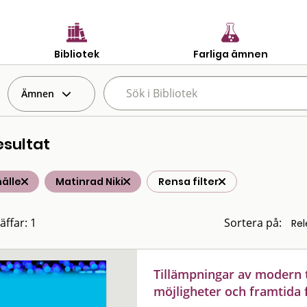
Bibliotek
Farliga ämnen
Ämnen
esultat
älle
Matinrad Niki
Rensa filter
äffar: 1
Sortera på:
Tillämpningar av modern 
möjligheter och framtida 