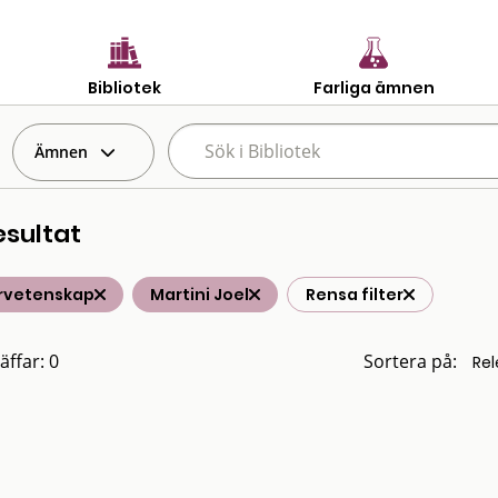
Bibliotek
Farliga ämnen
Ämnen
esultat
rvetenskap
Martini Joel
Rensa filter
äffar: 0
Sortera på: