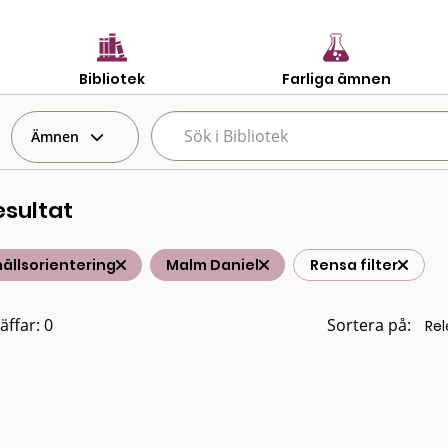
Bibliotek
Farliga ämnen
Ämnen
esultat
ällsorientering
Malm Daniel
Rensa filter
äffar: 0
Sortera på: