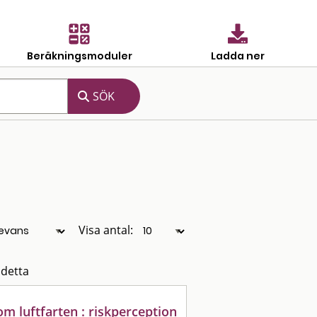
Beräkningsmoduler
Ladda ner
Visa antal:
 detta
om luftfarten : riskperception