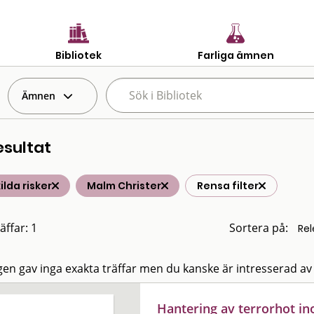
Bibliotek
Farliga ämnen
Ämnen
esultat
ilda risker
Malm Christer
Rensa filter
äffar: 1
Sortera på:
en gav inga exakta träffar men du kanske är intresserad av
Hantering av terrorhot in