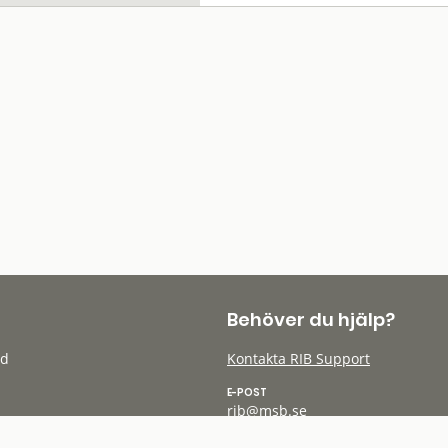
Behöver du hjälp?
öd
Kontakta RIB Support
E-POST
rib@msb.se