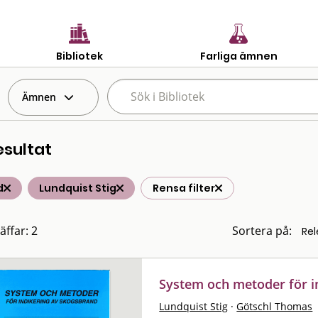
Bibliotek
Farliga ämnen
Ämnen
esultat
d
Lundquist Stig
Rensa filter
äffar: 2
Sortera på:
System och metoder för i
Lundquist Stig
·
Götschl Thomas