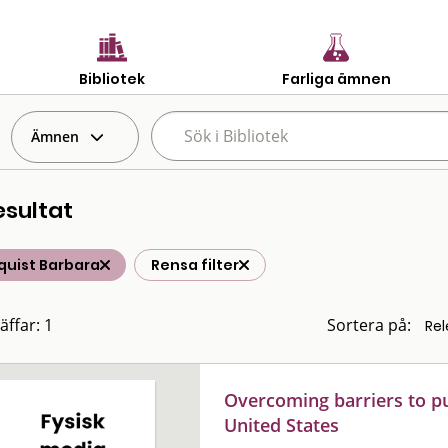
Bibliotek
Farliga ämnen
Ämnen
esultat
quist Barbara
Rensa filter
äffar: 1
Sortera på:
Overcoming barriers to pub
United States