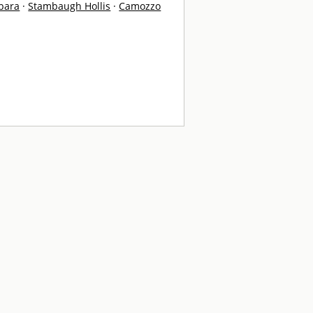
bara
·
Stambaugh Hollis
·
Camozzo