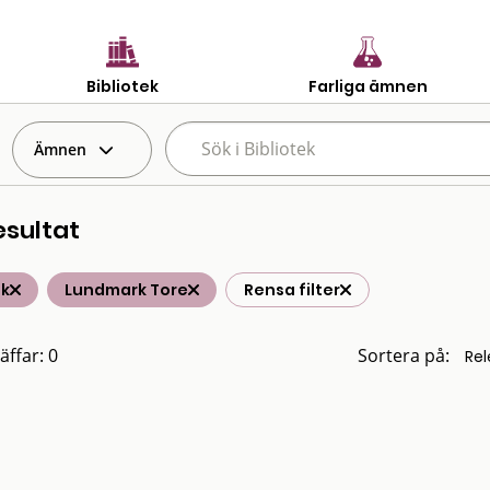
Bibliotek
Farliga ämnen
Ämnen
esultat
ik
Lundmark Tore
Rensa filter
äffar: 0
Sortera på: