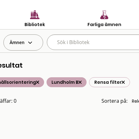
Bibliotek
Farliga ämnen
Ämnen
esultat
ällsorientering
Lundholm B
Rensa filter
äffar: 0
Sortera på: