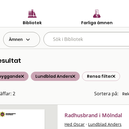
Bibliotek
Farliga ämnen
Ämnen
esultat
byggande
Lundblad Anders
Rensa filter
äffar: 2
Sortera på:
Radhusbrand i Mölndal
Hed Oscar
·
Lundblad Anders