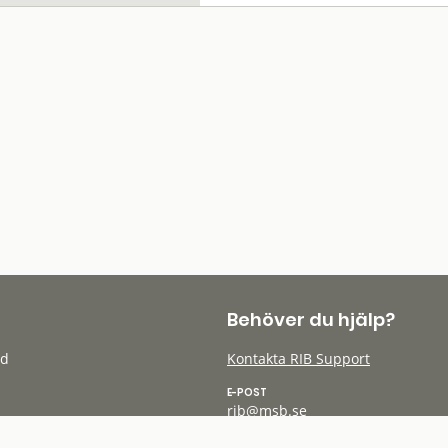
Behöver du hjälp?
öd
Kontakta RIB Support
E-POST
rib@msb.se