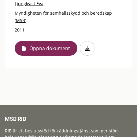
Ljungkvist Eva
Myndigheten för samhällsskydd och beredskap
(MSB)
2011
Öppna dokument
MSB RIB
RIB är ett beslutsstöd för räddningstjänst som ger stöd