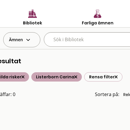
Bibliotek
Farliga ämnen
Ämnen
esultat
ilda risker
Listerborn Carina
Rensa filter
äffar: 0
Sortera på: