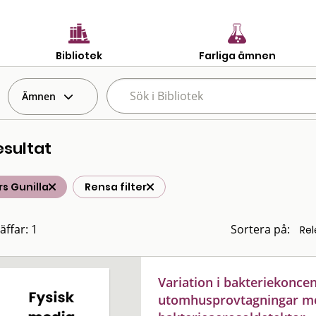
Bibliotek
Farliga ämnen
Ämnen
esultat
rs Gunilla
Rensa filter
äffar: 1
Sortera på:
Variation i bakteriekoncen
utomhusprovtagningar m