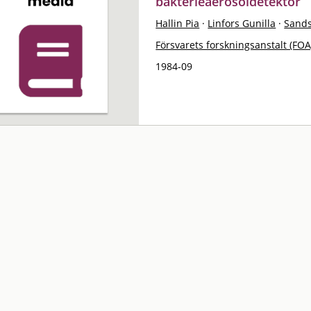
bakterieaerosoldetektor
Hallin Pia
·
Linfors Gunilla
·
Sand
Försvarets forskningsanstalt (FOA
1984-09