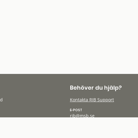
Behöver du hjälp?
öd
Kontakta RIB Support
E-POST
rib@msb.se