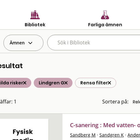
Bibliotek
Farliga ämnen
Ämnen
esultat
ilda risker
Lindgren G
Rensa filter
äffar: 1
Sortera på:
C-sanering : Med vatten-
Sandberg M
·
Sandgren K
·
Ander