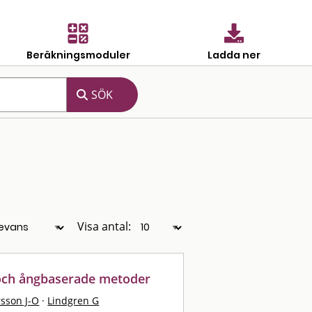
Beräkningsmoduler
Ladda ner
Visa antal:
 och ångbaserade metoder
sson J-O
·
Lindgren G