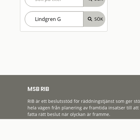
MSB RIB
RIB är ett beslutsstöd för räddningstjänst som ger st
hela vägen från planering av framtida insatser till att
fatta rätt beslut när olyckan är framme.
Tillgänglighet
Cookies