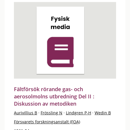
Fältförsök rörande gas- och
aerosolmolns utbredning Del II :
Diskussion av metodiken
Aurivillius B
·
Frössling N
·
Lindgren P-H
·
Wedin B
Försvarets forskningsanstalt (FOA)