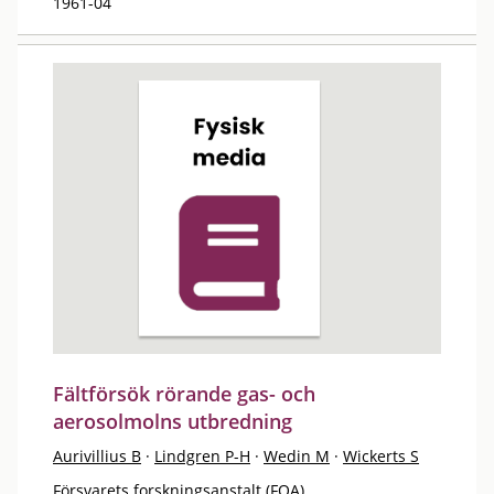
1961-04
Fältförsök rörande gas- och
aerosolmolns utbredning
Aurivillius B
·
Lindgren P-H
·
Wedin M
·
Wickerts S
Försvarets forskningsanstalt (FOA)