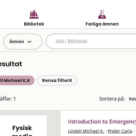
Bibliotek
Farliga ämnen
Ämnen
esultat
ll Michael K.
Rensa filter
äffar: 1
Sortera på:
Introduction to Emergen
Lindell Michael K.
·
Prater Carla
·