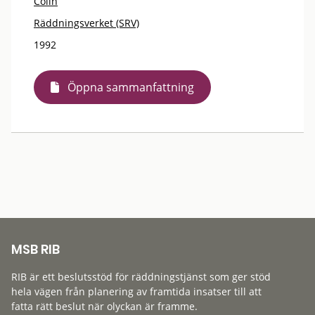
Colin
Räddningsverket (SRV)
1992
Öppna sammanfattning
MSB RIB
RIB är ett beslutsstöd för räddningstjänst som ger stöd
hela vägen från planering av framtida insatser till att
fatta rätt beslut när olyckan är framme.