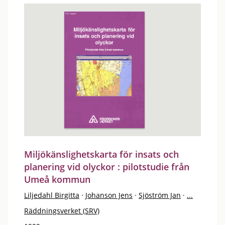
Miljökänslighetskarta för insats och
planering vid olyckor : pilotstudie från
Umeå kommun
Liljedahl Birgitta
·
Johanson Jens
·
Sjöström Jan
·
...
Räddningsverket (SRV)