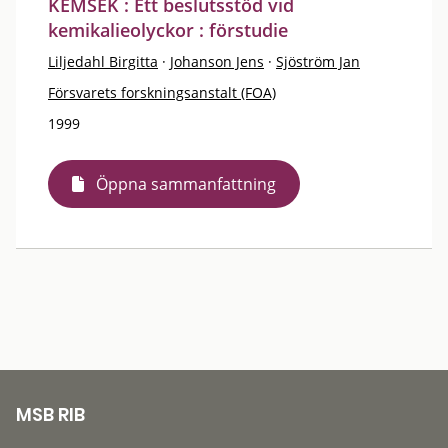
KEMSEK : Ett beslutsstöd vid
kemikalieolyckor : förstudie
Liljedahl Birgitta
·
Johanson Jens
·
Sjöström Jan
Försvarets forskningsanstalt (FOA)
1999
Öppna sammanfattning
MSB RIB