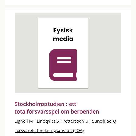
Stockholmsstudien : ett
totalförsvarsspel om beroenden
Lignell M
·
Lindqvist S
·
Pettersson U
·
Sundblad Ö
Försvarets forskningsanstalt (FOA)