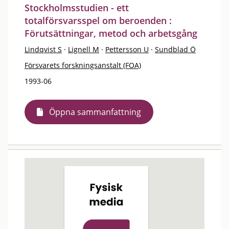
Stockholmsstudien - ett
totalförsvarsspel om beroenden :
Förutsättningar, metod och arbetsgång
Lindqvist S
·
Lignell M
·
Pettersson U
·
Sundblad Ö
Försvarets forskningsanstalt (FOA)
1993-06
Öppna sammanfattning