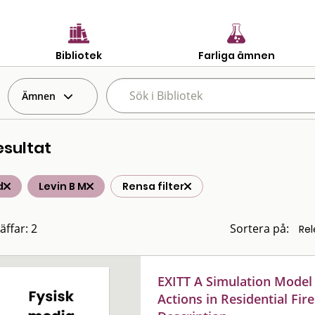
Bibliotek
Farliga ämnen
Ämnen
esultat
d
Levin B M
Rensa filter
äffar: 2
Sortera på:
EXITT A Simulation Model
Actions in Residential Fi