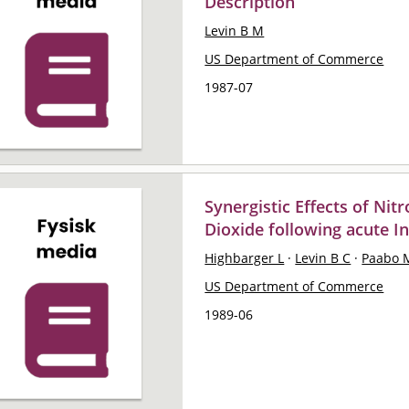
Description
Levin B M
US Department of Commerce
1987-07
Synergistic Effects of Ni
Dioxide following acute I
Highbarger L
·
Levin B C
·
Paabo 
US Department of Commerce
1989-06