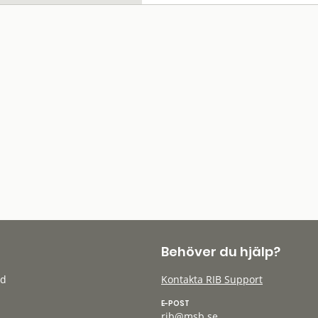
Behöver du hjälp?
öd
Kontakta RIB Support
E-POST
rib@msb.se