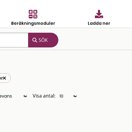
Beräkningsmoduler
Ladda ner
er
Visa antal: