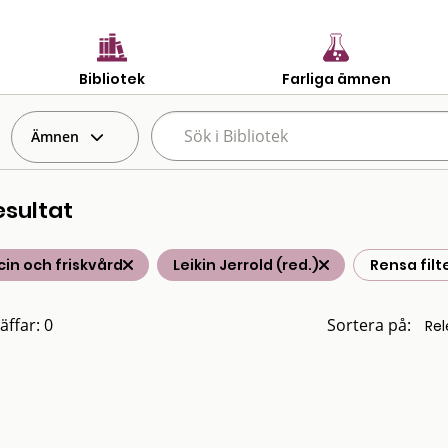
Bibliotek
Farliga ämnen
Ämnen
esultat
in och friskvård
Leikin Jerrold (red.)
Rensa filt
äffar: 0
Sortera på: