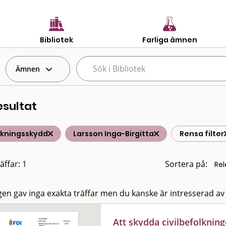
Bibliotek
Farliga ämnen
Ämnen
esultat
lkningsskydd
Larsson Inga-Birgitta
Rensa filter
äffar: 1
Sortera på:
en gav inga exakta träffar men du kanske är intresserad av
Att skydda civilbefolkning