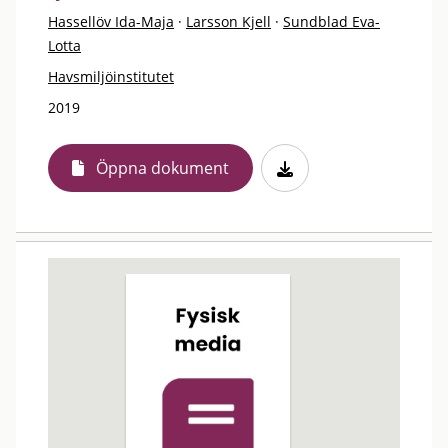
Hassellöv Ida-Maja
·
Larsson Kjell
·
Sundblad Eva-
Lotta
Havsmiljöinstitutet
2019
Öppna dokument