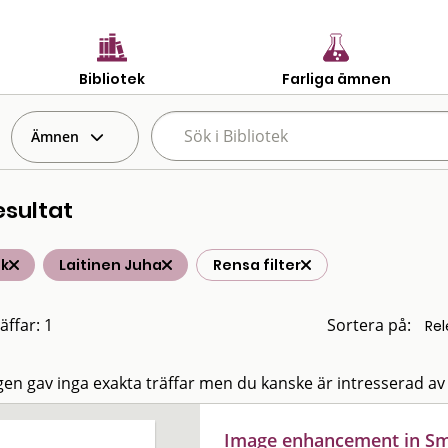
Bibliotek
Farliga ämnen
Ämnen
esultat
ik
Laitinen Juha
Rensa filter
äffar: 1
Sortera på:
en gav inga exakta träffar men du kanske är intresserad av
Image enhancement in Sm