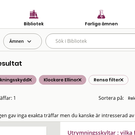
Bibliotek
Farliga ämnen
Ämnen
esultat
lkningsskydd
Klockare Ellinor
Rensa filter
äffar: 1
Sortera på:
en gav inga exakta träffar men du kanske är intresserad av
Utrymningsskyltar : vilka