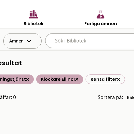
Bibliotek
Farliga ämnen
Ämnen
esultat
ningstjänst
Klockare Ellinor
Rensa filter
äffar: 0
Sortera på: