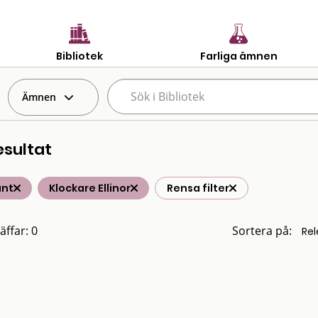
Bibliotek
Farliga ämnen
Ämnen
esultat
änt
Klockare Ellinor
Rensa filter
äffar: 0
Sortera på: