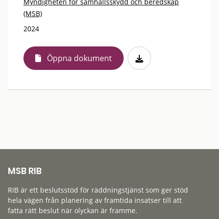
Myndigheten för samhällsskydd och beredskap
(MSB)
2024
Öppna dokument
MSB RIB
RIB är ett beslutsstöd för räddningstjänst som ger stöd
hela vägen från planering av framtida insatser till att
fatta rätt beslut när olyckan är framme.