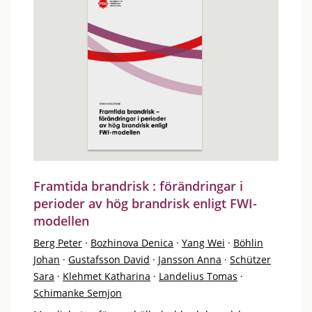
Framtida brandrisk : förändringar i
perioder av hög brandrisk enligt FWI-
modellen
Berg Peter
·
Bozhinova Denica
·
Yang Wei
·
Böhlin
Johan
·
Gustafsson David
·
Jansson Anna
·
Schützer
Sara
·
Klehmet Katharina
·
Landelius Tomas
·
Schimanke Semjon