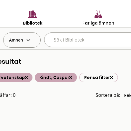
Bibliotek
Farliga ämnen
Ämnen
esultat
rvetenskap
Kindt, Caspar
Rensa filter
äffar: 0
Sortera på: