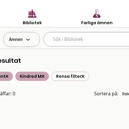
Bibliotek
Farliga ämnen
Ämnen
esultat
änt
Kindred M
Rensa filter
äffar: 0
Sortera på: