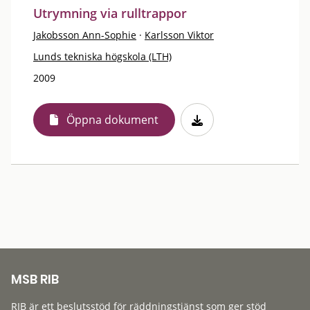
Utrymning via rulltrappor
Jakobsson Ann-Sophie
·
Karlsson Viktor
Lunds tekniska högskola (LTH)
2009
Öppna dokument
MSB RIB
RIB är ett beslutsstöd för räddningstjänst som ger stöd