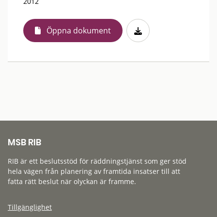
2012
Öppna dokument
MSB RIB
RIB är ett beslutsstöd för räddningstjänst som ger stöd
hela vägen från planering av framtida insatser till att
fatta rätt beslut när olyckan är framme.
Tillgänglighet