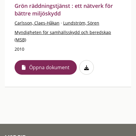
Grön räddningstjänst : ett nätverk för
bättre miljöskydd
Carlsson, Claes-Håkan
·
Lundström, Sören
Myndigheten för samhällsskydd och beredskap
(MSB)
2010
Öppna dokument