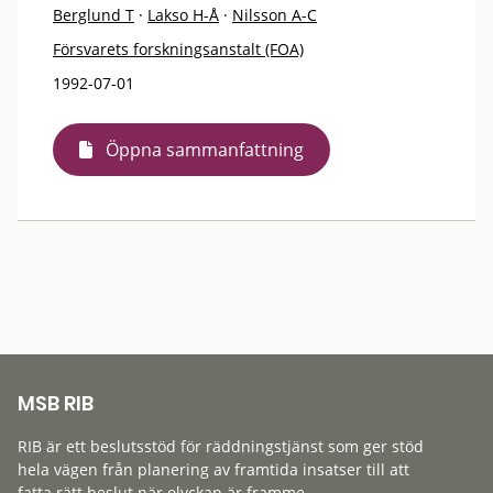
Berglund T
·
Lakso H-Å
·
Nilsson A-C
Försvarets forskningsanstalt (FOA)
1992-07-01
Öppna sammanfattning
MSB RIB
RIB är ett beslutsstöd för räddningstjänst som ger stöd
hela vägen från planering av framtida insatser till att
fatta rätt beslut när olyckan är framme.