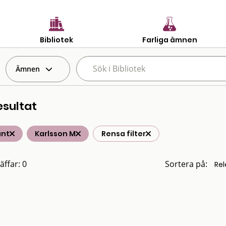
Bibliotek
Farliga ämnen
Ämnen
esultat
änt
Karlsson M
Rensa filter
äffar: 0
Sortera på: