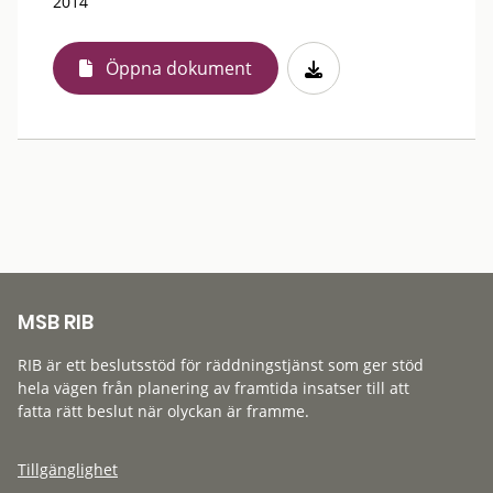
2014
Öppna dokument
MSB RIB
RIB är ett beslutsstöd för räddningstjänst som ger stöd
hela vägen från planering av framtida insatser till att
fatta rätt beslut när olyckan är framme.
Tillgänglighet