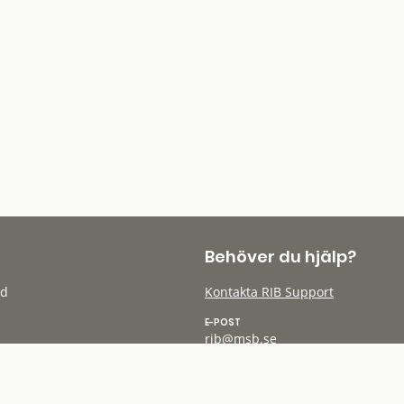
Behöver du hjälp?
öd
Kontakta RIB Support
E-POST
rib@msb.se