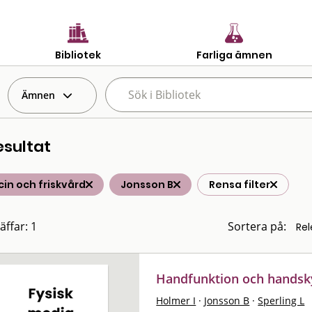
Bibliotek
Farliga ämnen
Ämnen
esultat
in och friskvård
Jonsson B
Rensa filter
äffar: 1
Sortera på:
Handfunktion och handsk
Holmer I
·
Jonsson B
·
Sperling L