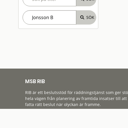
MSB RIB
RIB är ett beslutsstöd för räddningstjänst som ger st
hela vägen från planering av framtida insatser till att
fatta rätt beslut när olyckan är framme.
Tillgänglighet
Cookies