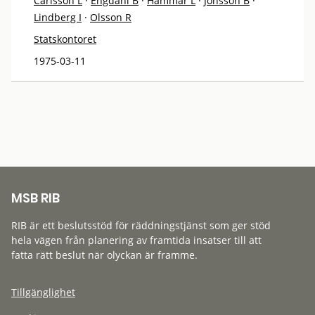
Carlsson L
·
Engdahl B
·
Hammar L
·
Jonsson B
·
Lindberg I
·
Olsson R
Statskontoret
1975-03-11
MSB RIB
RIB är ett beslutsstöd för räddningstjänst som ger stöd
hela vägen från planering av framtida insatser till att
fatta rätt beslut när olyckan är framme.
Tillgänglighet