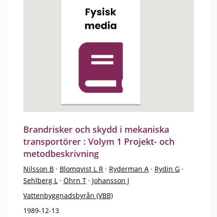
Brandrisker och skydd i mekaniska
transportörer : Volym 1 Projekt- och
metodbeskrivning
Nilsson B
·
Blomqvist L R
·
Ryderman A
·
Rydin G
·
Sehlberg L
·
Öhrn T
·
Johansson J
Vattenbyggnadsbyrån (VBB)
1989-12-13