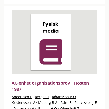
AC-enhet organisationsprov : Hösten
1987
Andersson L
·
Berger H
·
Johansson B-O
·
Kristensson -Å
·
Moberg B-Å
·
Palm B
·
Pettersson J-E
·
Pettersson V
·
Uhlman H-O
·
Wingstedt T