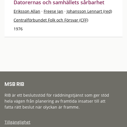
Datorernas och samhällets sårbarhet
Eriksson Allan
·
Freese Jan
·
Johansson Lennart (red)
Centralförbundet Folk och Försvar (CFF)
1976
MSB RIB
RIB är ett beslutsstöd för räddningstjänst som ger stöd
hela vägen från planering av framtida insatser till att
fatta rätt beslut när olyckan är framme.
Tillgänglighet