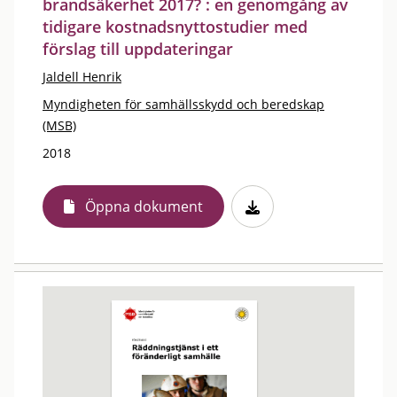
brandsäkerhet 2017? : en genomgång av
tidigare kostnadsnyttostudier med
förslag till uppdateringar
Jaldell Henrik
Myndigheten för samhällsskydd och beredskap
(MSB)
2018
Öppna dokument