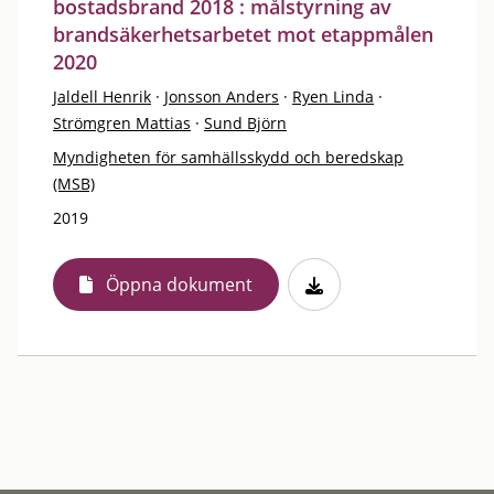
bostadsbrand 2018 : målstyrning av
brandsäkerhetsarbetet mot etappmålen
2020
Jaldell Henrik
·
Jonsson Anders
·
Ryen Linda
·
Strömgren Mattias
·
Sund Björn
Myndigheten för samhällsskydd och beredskap
(MSB)
2019
Öppna dokument