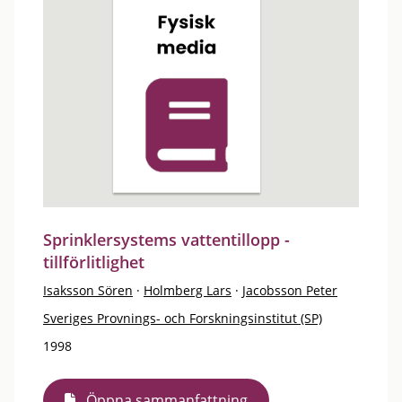
Sprinklersystems vattentillopp -
tillförlitlighet
Isaksson Sören
·
Holmberg Lars
·
Jacobsson Peter
Sveriges Provnings- och Forskningsinstitut (SP)
1998
Öppna sammanfattning