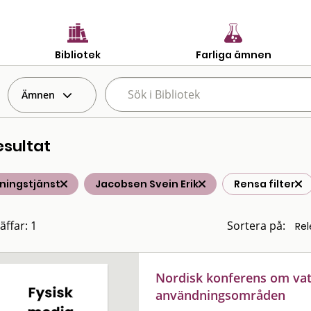
Bibliotek
Farliga ämnen
Ämnen
esultat
ningstjänst
Jacobsen Svein Erik
Rensa filter
äffar: 1
Sortera på:
Nordisk konferens om v
användningsområden