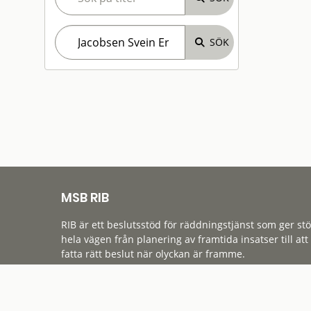
MSB RIB
RIB är ett beslutsstöd för räddningstjänst som ger st
hela vägen från planering av framtida insatser till att
fatta rätt beslut när olyckan är framme.
Tillgänglighet
Cookies