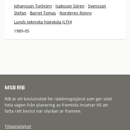
Johansson Torbjörn
·
Isaksson Sören
·
Svensson
Stefan
·
Barret Tomas
·
Nordgren Ronny
Lunds tekniska högskola (LTH)
1989-05
MSB RIB
RIB är ett beslutsstöd för räddningstjänst som ger stöd
hela vägen från planering av framtida insatser till att
fatta rätt beslut när olyckan är framme.
Tillgänglighet