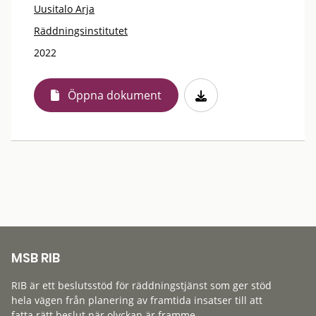
Uusitalo Arja
Räddningsinstitutet
2022
Öppna dokument
MSB RIB
RIB är ett beslutsstöd för räddningstjänst som ger stöd
hela vägen från planering av framtida insatser till att
fatta rätt beslut när olyckan är framme.