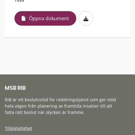
1999
Öppna dokument
MSB RIB
RIB är ett beslutsstöd för räddningstjänst som ger stöd
hela vägen från planering av framtida insatser till att
fatta rätt beslut när olyckan är framme.
Tillgänglighet