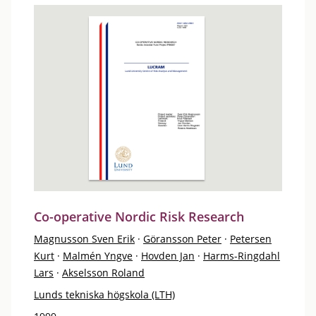
Co-operative Nordic Risk Research
Magnusson Sven Erik
·
Göransson Peter
·
Petersen
Kurt
·
Malmén Yngve
·
Hovden Jan
·
Harms-Ringdahl
Lars
·
Akselsson Roland
Lunds tekniska högskola (LTH)